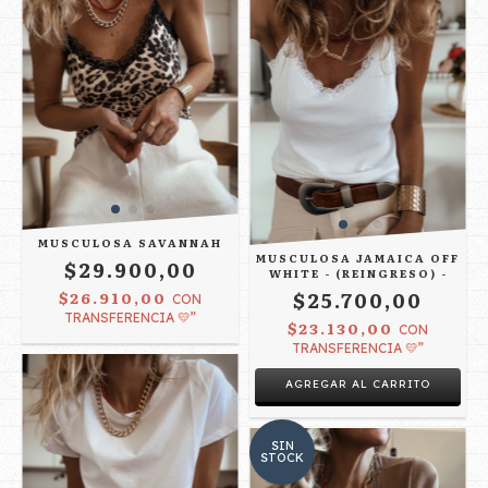
MUSCULOSA SAVANNAH
MUSCULOSA JAMAICA OFF
$29.900,00
WHITE - (REINGRESO) -
$25.700,00
$26.910,00
CON
TRANSFERENCIA 💛”
$23.130,00
CON
TRANSFERENCIA 💛”
AGREGAR AL CARRITO
SIN
STOCK