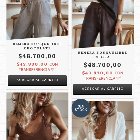
REMERA BOSQUELIBRE
CHOCOLATE
REMERA BOSQUELIBRE
$48.700,00
NEGRA
$48.700,00
$43.830,00
CON
TRANSFERENCIA 💛”
$43.830,00
CON
TRANSFERENCIA 💛”
AGREGAR AL CARRITO
AGREGAR AL CARRITO
SIN
STOCK