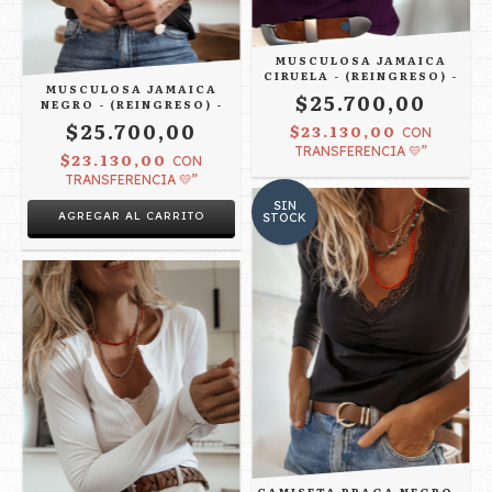
MUSCULOSA JAMAICA
CIRUELA - (REINGRESO) -
MUSCULOSA JAMAICA
$25.700,00
NEGRO - (REINGRESO) -
$25.700,00
$23.130,00
CON
TRANSFERENCIA 💛”
$23.130,00
CON
TRANSFERENCIA 💛”
SIN
AGREGAR AL CARRITO
STOCK
CAMISETA PRAGA NEGRO -