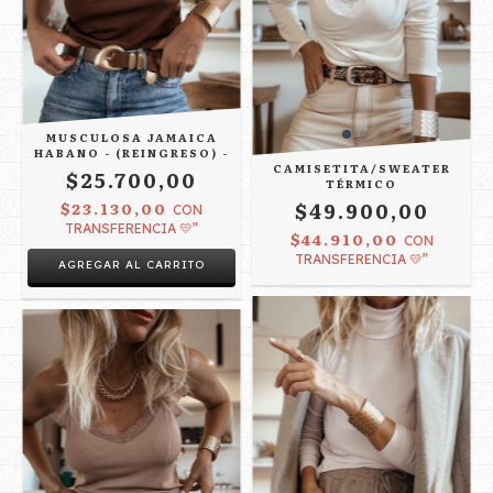
MUSCULOSA JAMAICA
HABANO - (REINGRESO) -
CAMISETITA/SWEATER
$25.700,00
TÉRMICO
$49.900,00
$23.130,00
CON
TRANSFERENCIA 💛”
$44.910,00
CON
TRANSFERENCIA 💛”
AGREGAR AL CARRITO