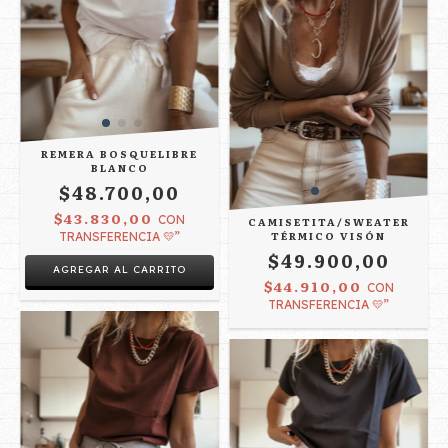
REMERA BOSQUELIBRE
BLANCO
$48.700,00
$43.830,00
CON
CAMISETITA/SWEATER
TÉRMICO VISÓN
TRANSFERENCIA 💛”
$49.900,00
AGREGAR AL CARRITO
$44.910,00
CON
TRANSFERENCIA 💛”