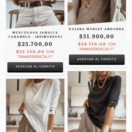
POLERA MORLEY ANDORRA
MUSCULOSA JAMAICA
$31.900,00
CARAMELO - (REINGRESO)
$25.700,00
$28.710,00
CON
TRANSFERENCIA 💛”
$23.130,00
CON
TRANSFERENCIA 💛”
AGREGAR AL CARRITO