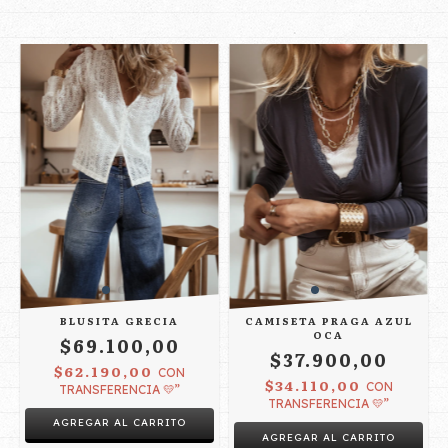
BLUSITA GRECIA
CAMISETA PRAGA AZUL
OCA
$69.100,00
$37.900,00
$62.190,00
CON
$34.110,00
CON
TRANSFERENCIA 💛”
TRANSFERENCIA 💛”
AGREGAR AL CARRITO