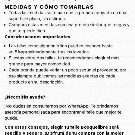
MEDIDAS Y CÓMO TOMARLAS
Todas las medidas se toman con la prenda
apoyada en una
superficie plana
, sin estirarla.
Compara estas medidas con una prenda similar que tengas y
que te quede bien.
Consideraciones importantes
L
as telas como
algodón
o
lino
pueden encoger hasta
un
5%
aproximadamente tras los lavados.
Si estás entre dos talles, te recomendamos elegir el
más
grande
para mayor comodidad.
Cada prenda puede variar un poco según el proveedor, por
eso siempre publicamos las
medidas exactas de cada
producto
en su descripción.
¿Necesitás ayuda?
¡No dudes en consultarnos por WhatsApp! Te brindamos
asesoría personalizada para encontrar el talle que mejor te
quede.
Con estos consejos, elegir tu talle Bosquelibre será
sencillo y seguro. ¡Disfrutá de tu compra con la mejor