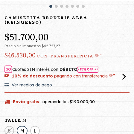
CAMISETITA BRODERIE ALBA -
(REINGRESO)
$51.700,00
Precio sin impuestos
$42.727,27
$46.530,00
CON
TRANSFERENCIA 💛”
Cuotas SIN interés con
DÉBITO
10% de descuento
pagando con transferencia 💛”
Ver medios de pago
Envío gratis
superando los
$190.000,00
TALLE:
M
S
M
L