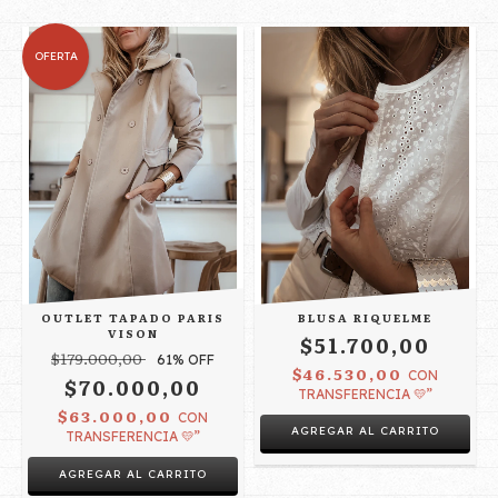
OFERTA
OUTLET TAPADO PARIS
BLUSA RIQUELME
VISON
$51.700,00
$179.000,00
61
% OFF
$46.530,00
CON
$70.000,00
TRANSFERENCIA 💛”
$63.000,00
CON
AGREGAR AL CARRITO
TRANSFERENCIA 💛”