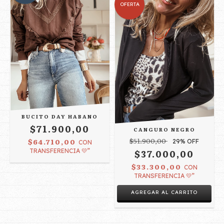
OFERTA
BUCITO DAY HABANO
$71.900,00
CANGURO NEGRO
$51.900,00
$64.710,00
29
% OFF
CON
TRANSFERENCIA 💛”
$37.000,00
$33.300,00
CON
TRANSFERENCIA 💛”
AGREGAR AL CARRITO