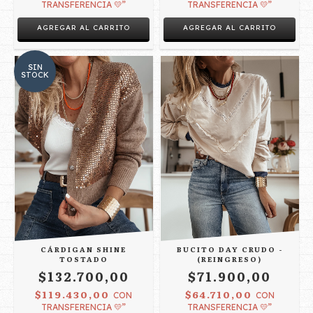
TRANSFERENCIA 💛”
TRANSFERENCIA 💛”
AGREGAR AL CARRITO
AGREGAR AL CARRITO
SIN
STOCK
BUCITO DAY CRUDO -
CÁRDIGAN SHINE
(REINGRESO)
TOSTADO
$71.900,00
$132.700,00
$64.710,00
$119.430,00
CON
CON
TRANSFERENCIA 💛”
TRANSFERENCIA 💛”