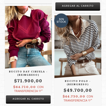
AGREGAR AL CARRITO
SIN
STOCK
BUCITO DAY CIRUELA -
(REINGRESO)
$71.900,00
BUCITO POLO -
(REINGRESO)
$64.710,00
CON
$49.700,00
TRANSFERENCIA 💛”
$44.730,00
CON
AGREGAR AL CARRITO
TRANSFERENCIA 💛”