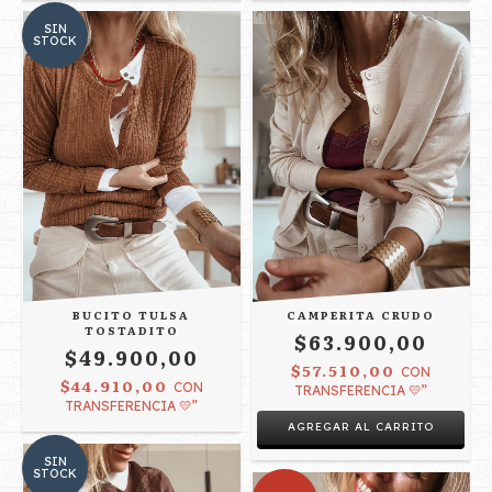
SIN
STOCK
BUCITO TULSA
CAMPERITA CRUDO
TOSTADITO
$63.900,00
$49.900,00
$57.510,00
CON
$44.910,00
CON
TRANSFERENCIA 💛”
TRANSFERENCIA 💛”
AGREGAR AL CARRITO
SIN
STOCK